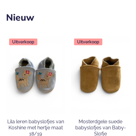
Loopschoentjes
Babyslofjes
Nieuw
Om heerlijk in te kunnen spelen
Want dan sta ik lekker stevig
De liefste sokjes
Uitverkoop
Uitverkoop
voor de liefste voetjes
SHOP NU
SHOP NU
SHOP NU
Lila leren babyslofjes van
Mosterdgele suede
Koshine met hertje maat
babyslofjes van Baby-
18/19
Slofje