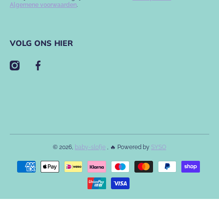
Algemene voorwaarden
.
VOLG ONS HIER
instagramcom/babyslofje/
facebookcom/babyslofje
© 2026,
baby-slofje
, 🔥 Powered by
SYSO
Betaalmethodes