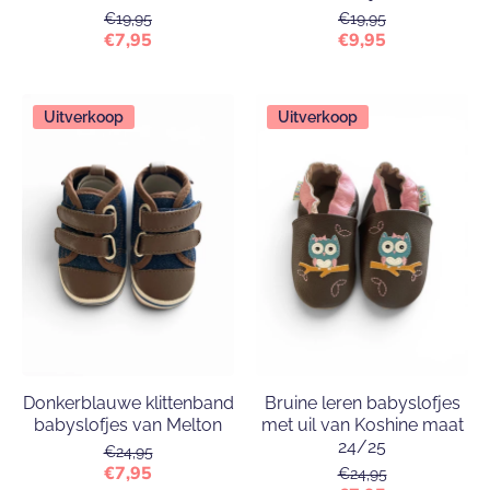
€19,95
€19,95
€7,95
€9,95
Uitverkoop
Uitverkoop
Donkerblauwe klittenband
Bruine leren babyslofjes
babyslofjes van Melton
met uil van Koshine maat
24/25
€24,95
€7,95
€24,95