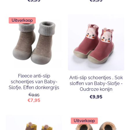
Uitverkoop
Fleece anti-slip
Anti-slip schoentjes , Sok
schoentjes van Baby-
sloffen van Baby-Slofje -
Slofje, Effen donkergrijs
Oudroze konijn
€9,95
€9,95
€7,95
Uitverkoop