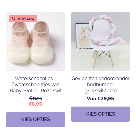
Uitverkoop
Waterschoentjes -
Gevlochten bedomrander
Zwemschoentjes van
- bedbumper -
Baby-Slofje - Roze/wit
grijs/wit/roze
Van €29,95
€11,95
€8,95
KIES OPTIES
KIES OPTIES