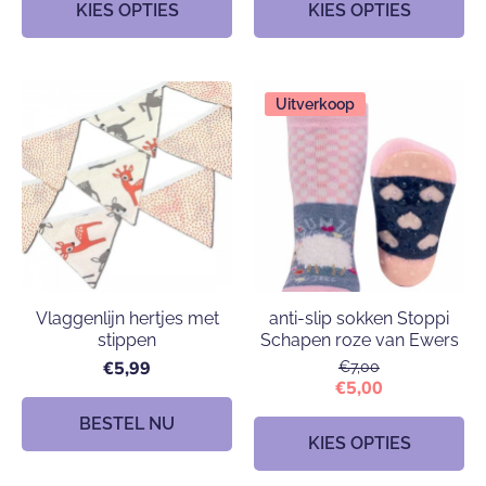
KIES OPTIES
KIES OPTIES
Uitverkoop
Vlaggenlijn hertjes met
anti-slip sokken Stoppi
stippen
Schapen roze van Ewers
€5,99
€7,00
€5,00
BESTEL NU
KIES OPTIES