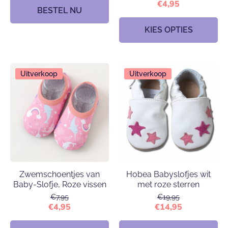
€4,95
BESTEL NU
KIES OPTIES
Uitverkoop
Uitverkoop
Zwemschoentjes van
Hobea Babyslofjes wit
Baby-Slofje, Roze vissen
met roze sterren
€7,95
€19,95
€4,95
€14,95