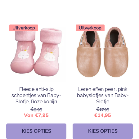
Uitverkoop
Uitverkoop
Fleece anti-slip
Leren effen pearl pink
schoentjes van Baby-
babyslofjes van Baby-
Slofje, Roze konijn
Slofje
€9,95
€17,95
Van €7,95
€14,95
KIES OPTIES
KIES OPTIES