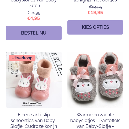
Dutch
€24,95
€19,95
€24,95
€4,95
KIES OPTIES
BESTEL NU
Uitverkoop
Fleece anti-slip
Warme en zachte
schoentjes van Baby-
babyslofjes - Pantoffels
Slofje, Oudroze konijn
van Baby-Slofje -