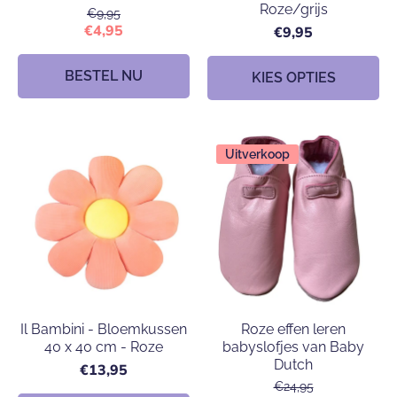
Roze/grijs
€9,95
€4,95
€9,95
BESTEL NU
KIES OPTIES
Uitverkoop
Il Bambini - Bloemkussen
Roze effen leren
40 x 40 cm - Roze
babyslofjes van Baby
Dutch
€13,95
€24,95