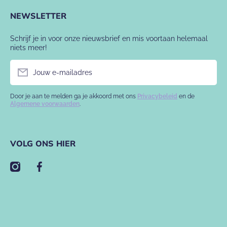
NEWSLETTER
Schrijf je in voor onze nieuwsbrief en mis voortaan helemaal
niets meer!
Jouw e-mailadres
Door je aan te melden ga je akkoord met ons
Privacybeleid
en de
Algemene voorwaarden
.
VOLG ONS HIER
instagramcom/babyslofje/
facebookcom/babyslofje