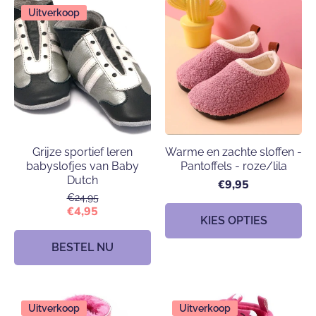
Uitverkoop
Grijze sportief leren
Warme en zachte sloffen -
babyslofjes van Baby
Pantoffels - roze/lila
Dutch
€9,95
€24,95
€4,95
KIES OPTIES
BESTEL NU
Uitverkoop
Uitverkoop