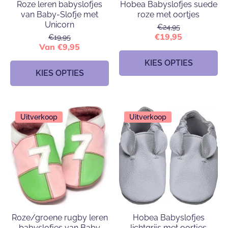
Roze leren babyslofjes
Hobea Babyslofjes suede
van Baby-Slofje met
roze met oortjes
Unicorn
€24,95
€19,95
€19,95
Van €9,95
KIES OPTIES
KIES OPTIES
Uitverkoop
Uitverkoop
Roze/groene rugby leren
Hobea Babyslofjes
babyslofjes van Baby
lichtgrijs met oortjes