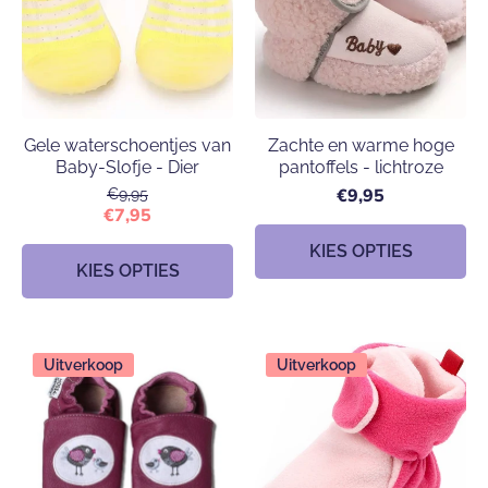
Gele waterschoentjes van
Zachte en warme hoge
Baby-Slofje - Dier
pantoffels - lichtroze
€9,95
€9,95
€7,95
KIES OPTIES
KIES OPTIES
Uitverkoop
Uitverkoop