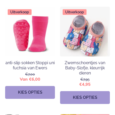
Uitverkoop
Uitverkoop
anti-slip sokken Stoppi uni
Zwemschoentjes van
fuchsia van Ewers
Baby-Slofje, kleurrijk
dieren
€7,00
Van €6,00
€7,95
€4,95
KIES OPTIES
KIES OPTIES