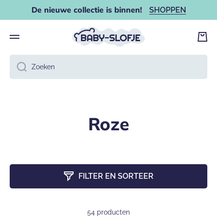
De nieuwe collectie is binnen!
SHOPPEN
DOORGAAN NAAR ARTIKEL
Wink
Zoeken
Roze
FILTER EN SORTEER
54 producten