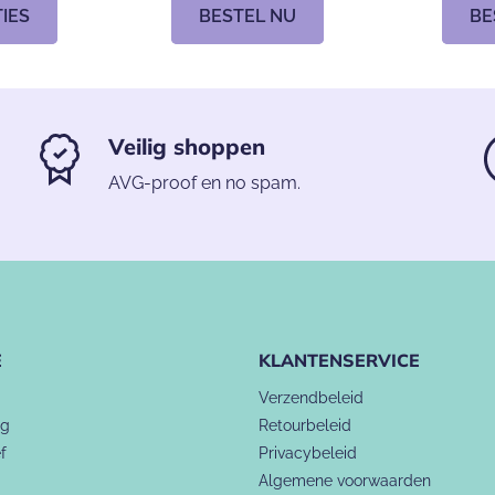
TIES
BESTEL NU
BE
Veilig shoppen
AVG-proof en no spam.
E
KLANTENSERVICE
Verzendbeleid
ng
Retourbeleid
f
Privacybeleid
Algemene voorwaarden