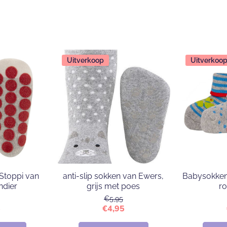
Uitverkoop
Uitverkoo
 Stoppi van
anti-slip sokken van Ewers,
Babysokken
ndier
grijs met poes
ro
€5,95
5
€4,95