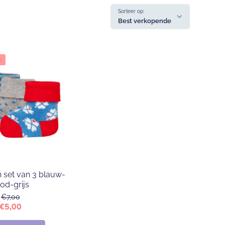
Sorteer op:
Best verkopende
p
 set van 3 blauw-
od-grijs
€7,00
€5,00