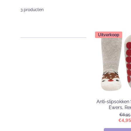
3 producten
Uitverkoop
Anti-slipsokken
Ewers, Re
€6,95
€4,9