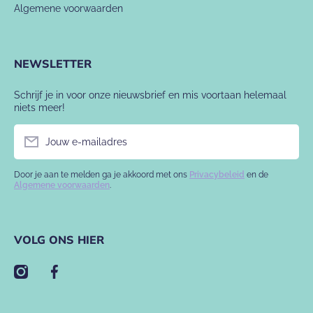
Algemene voorwaarden
NEWSLETTER
Schrijf je in voor onze nieuwsbrief en mis voortaan helemaal
niets meer!
Jouw e-mailadres
Door je aan te melden ga je akkoord met ons
Privacybeleid
en de
Algemene voorwaarden
.
VOLG ONS HIER
instagramcom/babyslofje/
facebookcom/babyslofje