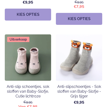
€9,95
€9,95
€7,95
KIES OPTIES
KIES OPTIES
Uitverkoop
Anti-slip schoentjes, sok
Anti-slipschoentjes - Sok
sloffen van Baby-Slofje,
sloffen van Baby-Slofje -
Cutie lichtroze
Grijs tijger
€9,95
€9,95
Van €7,95