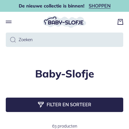
De nieuwe collectie is binnen!
SHOPPEN
DOORGAAN NAAR ARTIKEL
Wink
Zoeken
Baby-Slofje
FILTER EN SORTEER
63 producten