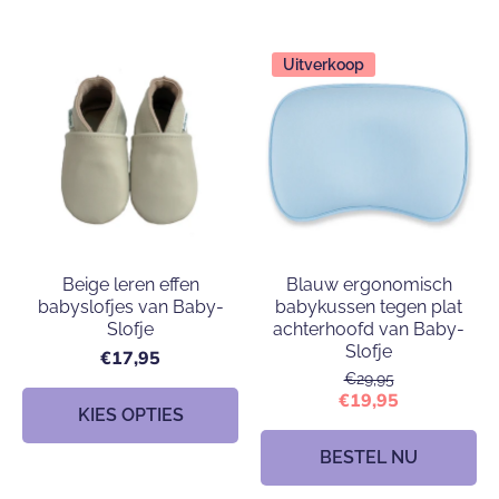
Uitverkoop
Beige leren effen
Blauw ergonomisch
babyslofjes van Baby-
babykussen tegen plat
Slofje
achterhoofd van Baby-
Slofje
€17,95
€29,95
€19,95
KIES OPTIES
BESTEL NU