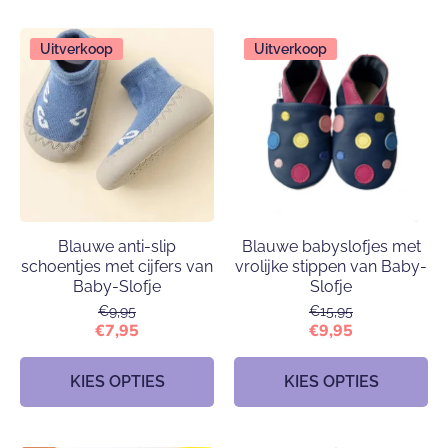
Uitverkoop
Uitverkoop
Blauwe anti-slip
Blauwe babyslofjes met
schoentjes met cijfers van
vrolijke stippen van Baby-
Baby-Slofje
Slofje
€9,95
€15,95
€7,95
€9,95
KIES OPTIES
KIES OPTIES