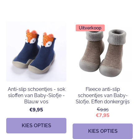
Uitverkoop
Anti-slip schoentjes - sok
Fleece anti-slip
sloffen van Baby-Slofje -
schoentjes van Baby-
Blauw vos
Slofje, Effen donkergrijs
€9,95
€9,95
€7,95
KIES OPTIES
KIES OPTIES