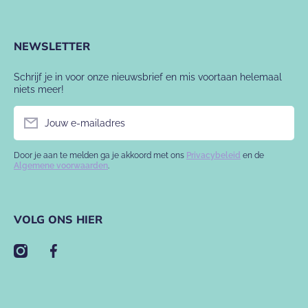
NEWSLETTER
Schrijf je in voor onze nieuwsbrief en mis voortaan helemaal
niets meer!
Jouw e-mailadres
Door je aan te melden ga je akkoord met ons
Privacybeleid
en de
Algemene voorwaarden
.
VOLG ONS HIER
instagramcom/babyslofje/
facebookcom/babyslofje