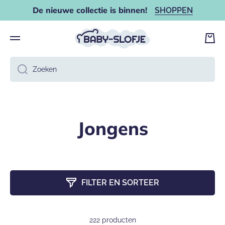
De nieuwe collectie is binnen!
SHOPPEN
DOORGAAN NAAR ARTIKEL
Wink
Zoeken
Jongens
FILTER EN SORTEER
222 producten