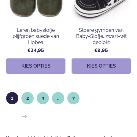
Leren babyslofje
Stoere gympen van
olijfgroen suede van
Baby-Slofje, zwart-wit
Hobea
geblokt
€24,95
€9,95
KIES OPTIES
KIES OPTIES
1
2
3
…
7