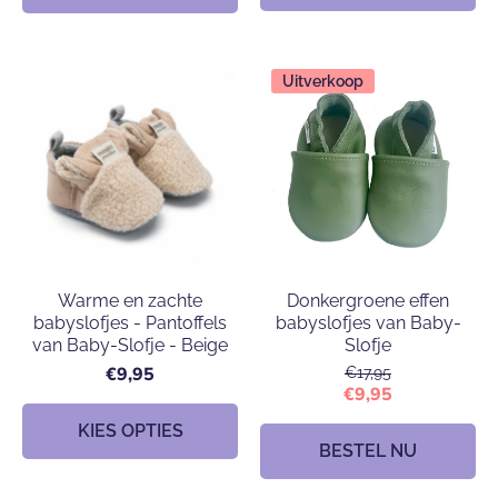
Uitverkoop
Warme en zachte
Donkergroene effen
babyslofjes - Pantoffels
babyslofjes van Baby-
van Baby-Slofje - Beige
Slofje
€9,95
€17,95
€9,95
KIES OPTIES
BESTEL NU