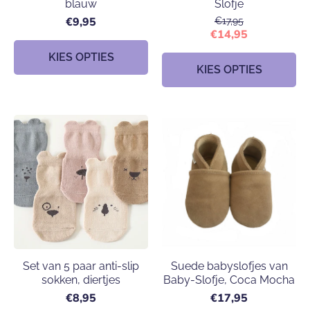
blauw
Slofje
€9,95
€17,95
€14,95
KIES OPTIES
KIES OPTIES
Set van 5 paar anti-slip
Suede babyslofjes van
sokken, diertjes
Baby-Slofje, Coca Mocha
€8,95
€17,95