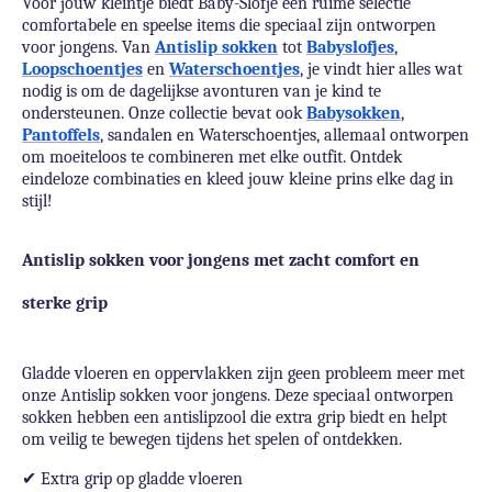
Voor jouw kleintje biedt Baby-Slofje een ruime selectie
comfortabele en speelse items die speciaal zijn ontworpen
voor jongens. Van
Antislip sokken
tot
Babyslofjes
,
Loopschoentjes
en
Waterschoentjes
, je vindt hier alles wat
nodig is om de dagelijkse avonturen van je kind te
ondersteunen. Onze collectie bevat ook
Babysokken
,
Pantoffels
, sandalen en Waterschoentjes, allemaal ontworpen
om moeiteloos te combineren met elke outfit. Ontdek
eindeloze combinaties en kleed jouw kleine prins elke dag in
stijl!
Antislip sokken voor jongens met zacht comfort en
sterke grip
Gladde vloeren en oppervlakken zijn geen probleem meer met
onze Antislip sokken voor jongens. Deze speciaal ontworpen
sokken hebben een antislipzool die extra grip biedt en helpt
om veilig te bewegen tijdens het spelen of ontdekken.
✔
Extra grip op gladde vloeren