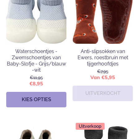
Waterschoentjes -
Anti-slipsokken van
Zwemschoentjes van
Ewers, roestbruin met
Baby-Slofje - Grijs/blauw
tijgerhoofdjes
-wit
€7,95
Van €5,95
€11,95
€8,95
UITVERKOCHT
KIES OPTIES
Uitverkoop