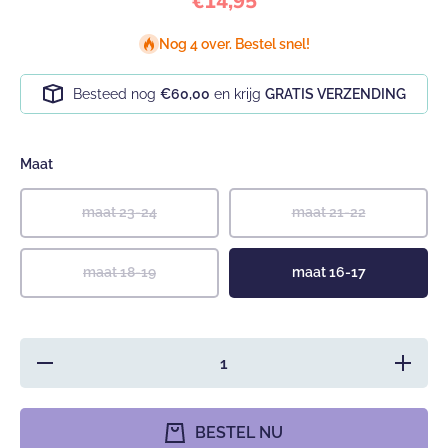
€14,95
Nog 4 over. Bestel snel!
Besteed nog
€60,00
en krijg
GRATIS VERZENDING
Maat
maat 23-24
maat 21-22
maat 18-19
maat 16-17
Hoeveelheid
Verhoog
verlagen voor
hoeveel
Donkerblauwe
voor
suede
Donkerbl
babyslofjes
sued
BESTEL NU
van Baby-
babyslof