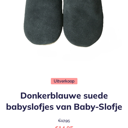
Open media 1 in modaal
Uitverkoop
Donkerblauwe suede
babyslofjes van Baby-Slofje
€17,95