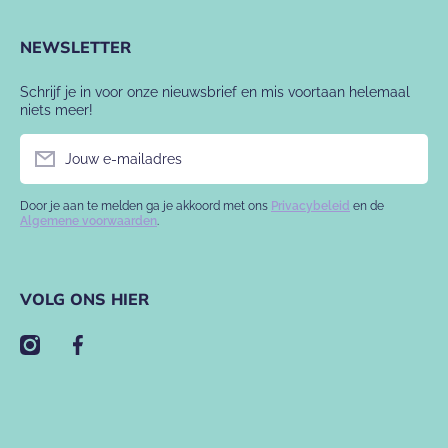
NEWSLETTER
Schrijf je in voor onze nieuwsbrief en mis voortaan helemaal
niets meer!
Jouw e-mailadres
Door je aan te melden ga je akkoord met ons
Privacybeleid
en de
Algemene voorwaarden
.
VOLG ONS HIER
instagramcom/babyslofje/
facebookcom/babyslofje