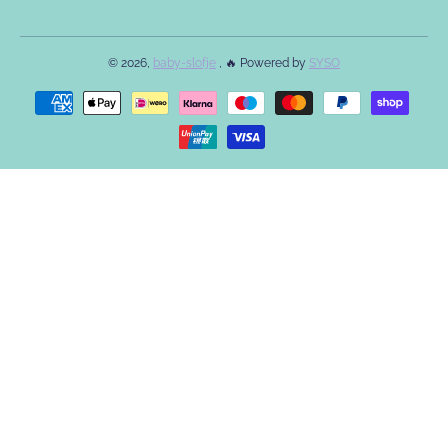
© 2026,
baby-slofje
, 🔥 Powered by
SYSO
Betaalmethodes