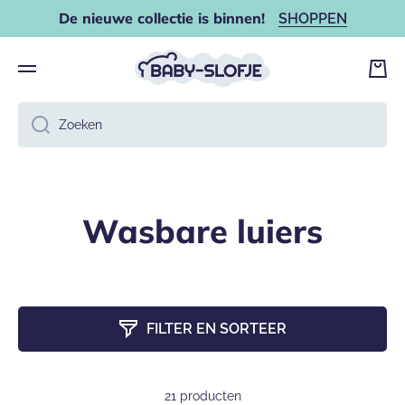
De nieuwe collectie is binnen!
SHOPPEN
DOORGAAN NAAR ARTIKEL
Wink
Zoeken
Wasbare luiers
FILTER EN SORTEER
21 producten