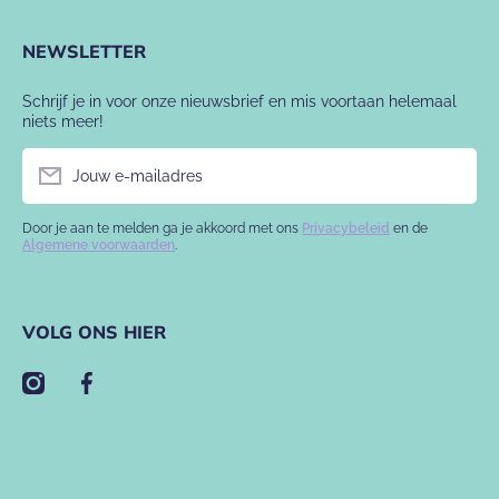
NEWSLETTER
Schrijf je in voor onze nieuwsbrief en mis voortaan helemaal
niets meer!
Jouw e-mailadres
Door je aan te melden ga je akkoord met ons
Privacybeleid
en de
Algemene voorwaarden
.
VOLG ONS HIER
instagramcom/babyslofje/
facebookcom/babyslofje