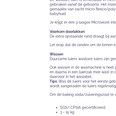
gebruiken vanaf de geboorte. Het mater
gemaakte van zacht micro fleece/polye
babyhuid.
Je krijgt er een 3-laagse Microvezel inle
Voorkom doorlekken
De extra opstaande rand draagt bij aa
Let erop dat de randen om de benen e
Wassen
Duurzame luiers wasbare luiers zijn ge
Ook wassen in de wasmachine is heel ge
en daarna in een luierzak mee wast in 
daarvoor in het waslabel.
Tips:
Was de luiers voor het eerste geb
wordt aangeraden de luiers regelmatig
Om de baking soda/zuiveringszout te v
SGS/ CPSIA gecertificeerd
3 - 15 kg