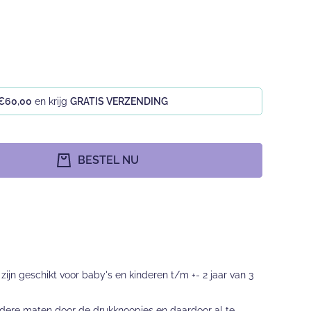
€60,00
en krijg
GRATIS VERZENDING
BESTEL NU
ijn geschikt voor baby's en kinderen t/m +- 2 jaar van 3
erdere maten door de drukknoopjes en daardoor al te