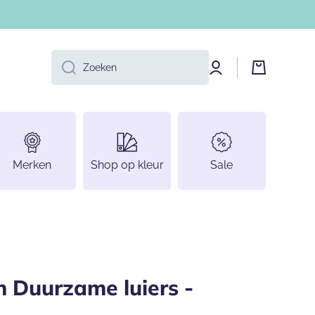
Log
Winkelwage
Zoeken
in
Merken
Shop op kleur
Sale
n Duurzame luiers -