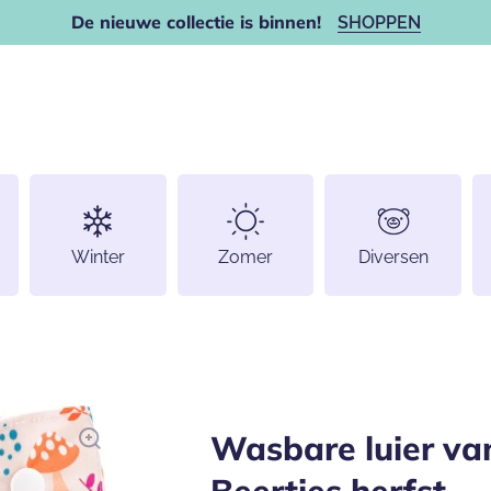
De nieuwe collectie is binnen!
SHOPPEN
Winter
Zomer
Diversen
Wasbare luier va