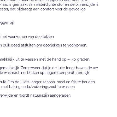
iaal is gemaakt van waterdichte stof en de binnenzijde is
ster, dat bijdraagt aan comfort voor de gevoelige
gger bij!
n het voorkomen van doorlekken.
n buik goed afsluiten om doorlekken te voorkomen.
makkelijk uit te wassen met de hand op +- 40 graden.
makkelijk. Zorg ervoor dat je de luier leegt boven de wc
de wasmachine. Dit kan op hogere temperaturen, kijk
ruik. Om de luiers langer schoon, mooi en fris te houden
 met baking soda/zuiveringszout te wassen.
erwijderen wordt natuurazijn aangeraden.