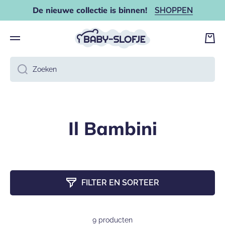
De nieuwe collectie is binnen!
SHOPPEN
DOORGAAN NAAR ARTIKEL
Wink
Zoeken
Il Bambini
FILTER EN SORTEER
9 producten