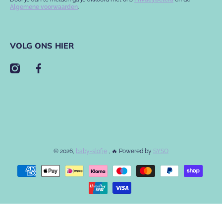
Algemene voorwaarden
.
VOLG ONS HIER
instagramcom/babyslofje/
facebookcom/babyslofje
© 2026,
baby-slofje
, 🔥 Powered by
SYSO
Betaalmethodes