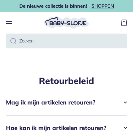
De nieuwe collectie is binnen!
SHOPPEN
DOORGAAN NAAR ARTIKEL
Wink
Zoeken
Retourbeleid
Mag ik mijn artikelen retouren?
Hoe kan ik mijn artikelen retouren?