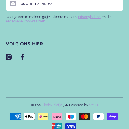
Jouw e-mailadres
Door je aan te melden ga je akkoord met ons
Privacybeleid
en de
Algemene voorwaarden
.
VOLG ONS HIER
instagramcom/babyslofje/
facebookcom/babyslofje
© 2026,
baby-slofje
, 🔥 Powered by
SYSO
Betaalmethodes