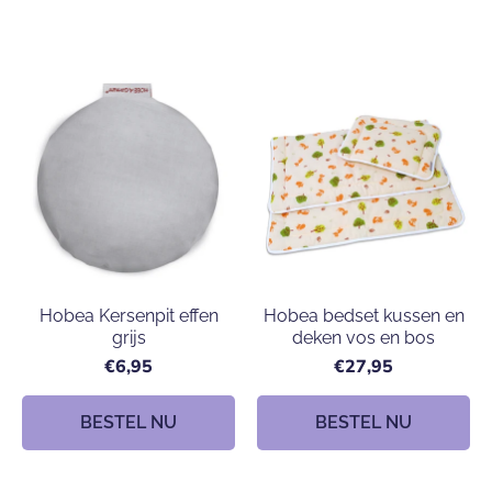
Hobea Kersenpit effen
Hobea bedset kussen en
grijs
deken vos en bos
€6,95
€27,95
BESTEL NU
BESTEL NU