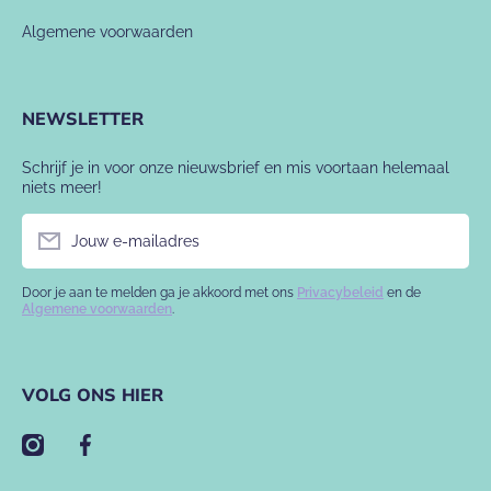
Algemene voorwaarden
NEWSLETTER
Schrijf je in voor onze nieuwsbrief en mis voortaan helemaal
niets meer!
Jouw e-mailadres
Door je aan te melden ga je akkoord met ons
Privacybeleid
en de
Algemene voorwaarden
.
VOLG ONS HIER
instagramcom/babyslofje/
facebookcom/babyslofje