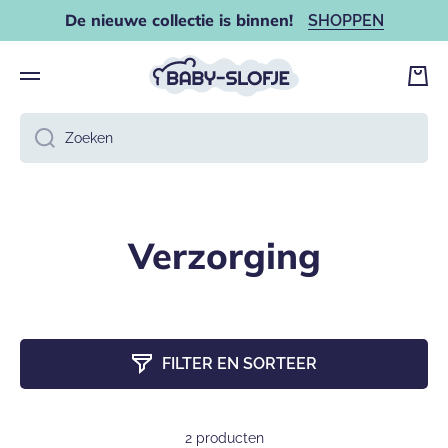
De nieuwe collectie is binnen!
SHOPPEN
DOORGAAN NAAR ARTIKEL
Wink
Zoeken
Verzorging
FILTER EN SORTEER
2 producten