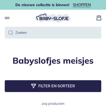
De nieuwe collectie is binnen!
SHOPPEN
DOORGAAN NAAR ARTIKEL
Wink
Zoeken
Babyslofjes meisjes
FILTER EN SORTEER
209 producten