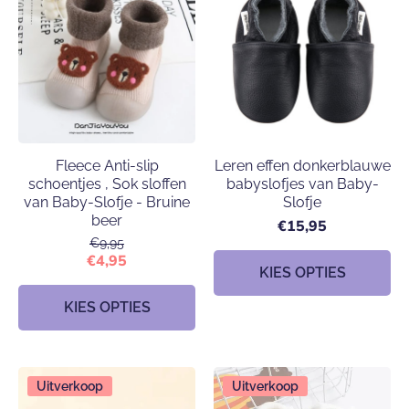
Fleece Anti-slip
Leren effen donkerblauwe
schoentjes , Sok sloffen
babyslofjes van Baby-
van Baby-Slofje - Bruine
Slofje
beer
€15,95
€9,95
€4,95
KIES OPTIES
KIES OPTIES
Uitverkoop
Uitverkoop