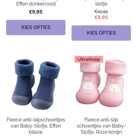
Effen donkerrood
slofje
€9,95
€15,95
€9,95
KIES OPTIES
KIES OPTIES
Uitverkoop
Fleece anti-slipschoentjes
Fleece anti-slip
van Baby-Slofje, Effen
schoentjes van Baby-
blauw
Slofje, Roze konijn