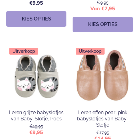
€9,95
€9,95
Van €7,95
KIES OPTIES
KIES OPTIES
Uitverkoop
Uitverkoop
Leren grijze babyslofjes
Leren effen pearl pink
van Baby-Slofje, Poes
babyslofjes van Baby-
Slofje
€19,95
€9,95
€17,95
€14,95