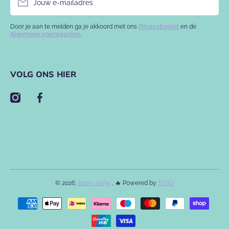
Jouw e-mailadres
Door je aan te melden ga je akkoord met ons
Privacybeleid
en de
Algemene voorwaarden
.
VOLG ONS HIER
instagramcom/babyslofje/
facebookcom/babyslofje
© 2026,
baby-slofje
, 🔥 Powered by
SYSO
Betaalmethodes