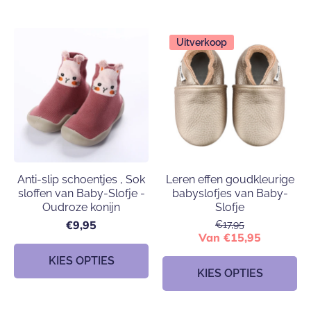
Uitverkoop
Anti-slip schoentjes , Sok
Leren effen goudkleurige
sloffen van Baby-Slofje -
babyslofjes van Baby-
Oudroze konijn
Slofje
€9,95
€17,95
Van €15,95
KIES OPTIES
KIES OPTIES