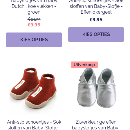
Babyslofjes van Baby
Anti-slip schoentjes - Sok
Dutch , koe vlekken -
sloffen van Baby-Slofje -
groen
Effen okergeel
€9,95
€24,95
€9,95
KIES OPTIES
KIES OPTIES
Uitverkoop
Anti-slip schoentjes - Sok
Zilverkleurige effen
sloffen van Baby-Slofje -
babyslofjes van Baby-