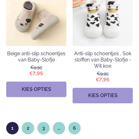
Beige anti-slip schoentjes
Anti-slip schoentjes , Sok
van Baby-Slofje
sloffen van Baby-Slofje -
Wit koe
€9,95
€7,95
€9,95
€7,95
KIES OPTIES
KIES OPTIES
1
2
3
…
6