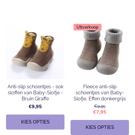
Uitverkoop
Anti-slip schoentjes - sok
Fleece anti-slip
sloffen van Baby-Slofje -
schoentjes van Baby-
Bruin Giraffe
Slofje, Effen donkergrijs
€9,95
€9,95
€7,95
KIES OPTIES
KIES OPTIES