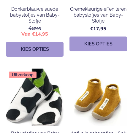
Donkerblauwe suede
Cremekleurige effen leren
babyslofjes van Baby-
babyslofjes van Baby-
Slofje
Slofje
€17,95
€17,95
Van €14,95
KIES OPTIES
KIES OPTIES
Uitverkoop