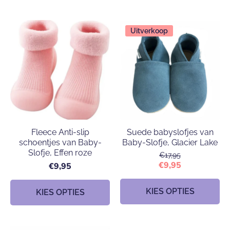
Uitverkoop
Fleece Anti-slip
Suede babyslofjes van
schoentjes van Baby-
Baby-Slofje, Glacier Lake
Slofje, Effen roze
€17,95
€9,95
€9,95
KIES OPTIES
KIES OPTIES