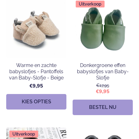
Uitverkoop
Warme en zachte
Donkergroene effen
babyslofjes - Pantoffels
babyslofjes van Baby-
van Baby-Slofje - Beige
Slofje
€9,95
€17,95
€9,95
KIES OPTIES
BESTEL NU
Uitverkoop