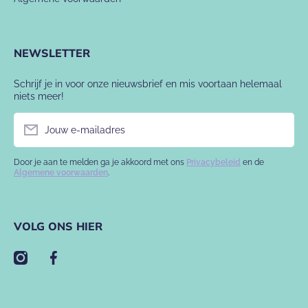
NEWSLETTER
Schrijf je in voor onze nieuwsbrief en mis voortaan helemaal
niets meer!
Jouw e-mailadres
Door je aan te melden ga je akkoord met ons
Privacybeleid
en de
Algemene voorwaarden
.
VOLG ONS HIER
instagramcom/babyslofje/
facebookcom/babyslofje