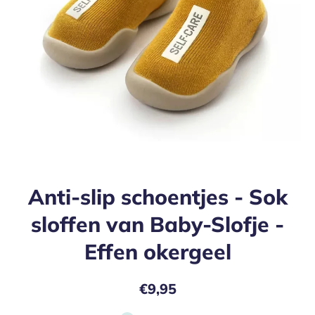
Open media 1 in modaal
Anti-slip schoentjes - Sok
sloffen van Baby-Slofje -
Effen okergeel
€9,95