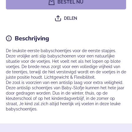
BESTEL NU
Sok sloffen
- Sok
van Baby-
sloffen v
Slofje -
Baby-Slof
Effen
- Effen
DELEN
okergeel
okergee
Beschrijving
De leukste eerste babyschoentjes voor de eerste stapjes.
Deze vrolijke anti slip babyschoenen voor een natuurlijke
situatie voor de voetjes. Het voelt net als het lopen op blote
voetjes. De brede neus zorgt voor een volledige vrijheid van
de teentjes, terwijl de hiel verstevigd wordt en de voetjes in de
juiste positie houdt. Lichtgewicht & Flexibiliteit.
De zool is voorzien van een antislip laag voor extra veiligheid.
Deze antislip schoentjes van Baby-Slofje kunnen het hele jaar
door gedragen worden. Dus in de winter, thuis, op de
kleuterschool of op het kinderdagverblijf, in de zomer op
straat, Je kind zal zich altijd heerlijk vrij voelen in deze leuke
babyschoentjes.