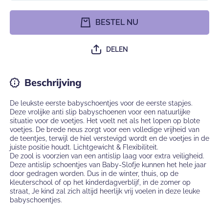
voor Fleece
voor Fle
Anti-slip
Anti-sli
schoentjes ,
schoentj
BESTEL NU
Sok sloffen
, Sok
van Baby-
sloffen v
Slofje -
Baby-Slof
Zwart
- Zwart
DELEN
Panda
Panda
Beschrijving
De leukste eerste babyschoentjes voor de eerste stapjes.
Deze vrolijke anti slip babyschoenen voor een natuurlijke
situatie voor de voetjes. Het voelt net als het lopen op blote
voetjes. De brede neus zorgt voor een volledige vrijheid van
de teentjes, terwijl de hiel verstevigd wordt en de voetjes in de
juiste positie houdt. Lichtgewicht & Flexibiliteit.
De zool is voorzien van een antislip laag voor extra veiligheid.
Deze antislip schoentjes van Baby-Slofje kunnen het hele jaar
door gedragen worden. Dus in de winter, thuis, op de
kleuterschool of op het kinderdagverblijf, in de zomer op
straat, Je kind zal zich altijd heerlijk vrij voelen in deze leuke
babyschoentjes.