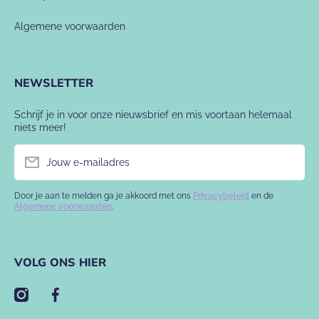
Algemene voorwaarden
NEWSLETTER
Schrijf je in voor onze nieuwsbrief en mis voortaan helemaal
niets meer!
Jouw e-mailadres
Door je aan te melden ga je akkoord met ons
Privacybeleid
en de
Algemene voorwaarden
.
VOLG ONS HIER
instagramcom/babyslofje/
facebookcom/babyslofje