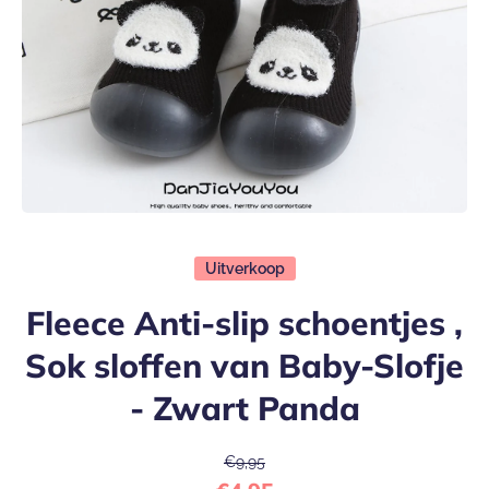
Open media 1 in modaal
Uitverkoop
Fleece Anti-slip schoentjes ,
Sok sloffen van Baby-Slofje
- Zwart Panda
€9,95