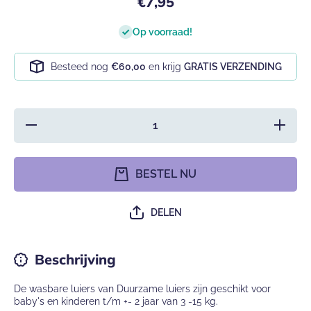
€7,95
Op voorraad!
Besteed nog
€60,00
en krijg
GRATIS VERZENDING
Hoeveelheid
Verhoog 
verlagen
hoeveelh
voor
voor
Wasbare
Wasbar
luier met
luier me
BESTEL NU
inlegger -
inlegger 
Vrolijke
Vrolijke
diertjes
diertjes
DELEN
Beschrijving
De wasbare luiers van Duurzame luiers zijn geschikt voor
baby's en kinderen t/m +- 2 jaar van 3 -15 kg.