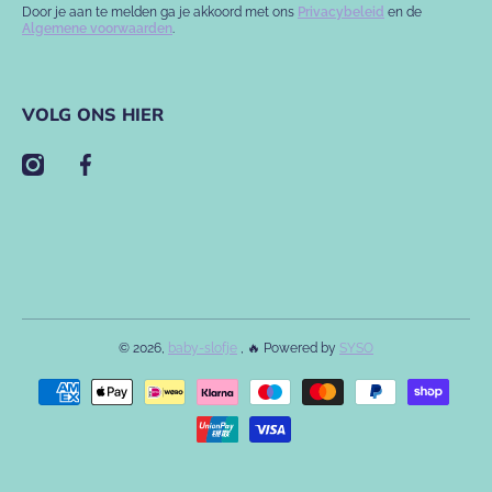
Door je aan te melden ga je akkoord met ons
Privacybeleid
en de
Algemene voorwaarden
.
VOLG ONS HIER
instagramcom/babyslofje/
facebookcom/babyslofje
© 2026,
baby-slofje
, 🔥 Powered by
SYSO
Betaalmethodes