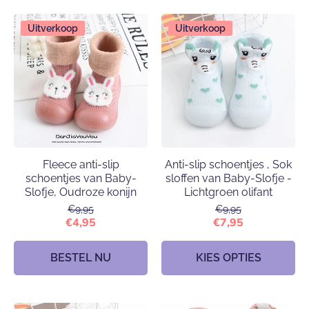
Uitverkoop
Uitverkoop
Fleece anti-slip
Anti-slip schoentjes , Sok
schoentjes van Baby-
sloffen van Baby-Slofje -
Slofje, Oudroze konijn
Lichtgroen olifant
€9,95
€9,95
€4,95
€7,95
BESTEL NU
KIES OPTIES