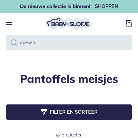
De nieuwe collectie is binnen!
SHOPPEN
DOORGAAN NAAR ARTIKEL
Wink
Zoeken
Pantoffels meisjes
FILTER EN SORTEER
53 producten