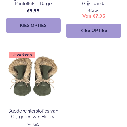
Pantoffels - Beige
Grijs panda
€9,95
€9,95
Van €7,95
KIES OPTIES
KIES OPTIES
Uitverkoop
Suede winterslofjes van
Olijfgroen van Hobea
€27,95