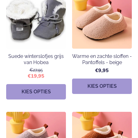
Suede winterslofjes grijs
Warme en zachte sloffen -
van Hobea
Pantoffels - beige
€9,95
€27,95
€19,95
KIES OPTIES
KIES OPTIES