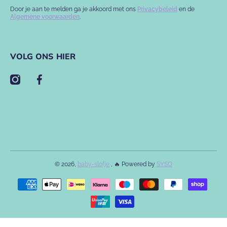
Door je aan te melden ga je akkoord met ons
Privacybeleid
en de
Algemene voorwaarden
.
VOLG ONS HIER
instagramcom/babyslofje/
facebookcom/babyslofje
© 2026,
baby-slofje
, 🔥 Powered by
SYSO
Betaalmethodes