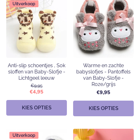
Uitverkoop
Anti-slip schoentjes , Sok
Warme en zachte
sloffen van Baby-Slofje -
babyslofjes - Pantoffels
Lichtgeel leeuw
van Baby-Slofje -
Roze/grijs
€9,95
€4,95
€9,95
KIES OPTIES
KIES OPTIES
Uitverkoop