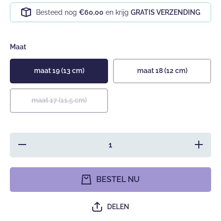
Besteed nog
€60,00
en krijg
GRATIS VERZENDING
Maat
maat 19 (13 cm)
maat 18 (12 cm)
maat 17 (11,5 cm)
Hoeveelheid
Verhoog
verlagen voor
hoeveel
Canvas
voor Ca
gympen -
gympen
babysneakers
babysnea
BESTEL NU
van Baby-
van Ba
Slofje, roze
Slofje, 
DELEN