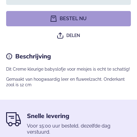
verlagen voor
hoeveel
Cremekleurige
voor
leren meisjes
Cremekle
babyslofjes
leren me
BESTEL NU
babyslo
DELEN
Beschrijving
Dit Creme kleurige babyslofje voor meisjes is echt te schattig!
Gemaakt van hoogwaardig leer en fluweelzacht. Onderkant
zool is 12 cm
Snelle levering
Voor 15:00 uur besteld, dezelfde dag
verstuurd.