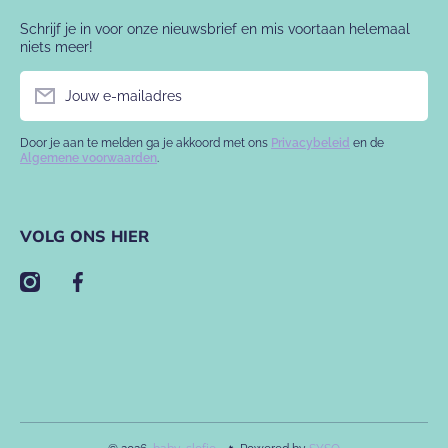
Schrijf je in voor onze nieuwsbrief en mis voortaan helemaal
niets meer!
Jouw e-mailadres
Door je aan te melden ga je akkoord met ons
Privacybeleid
en de
Algemene voorwaarden
.
VOLG ONS HIER
instagramcom/babyslofje/
facebookcom/babyslofje