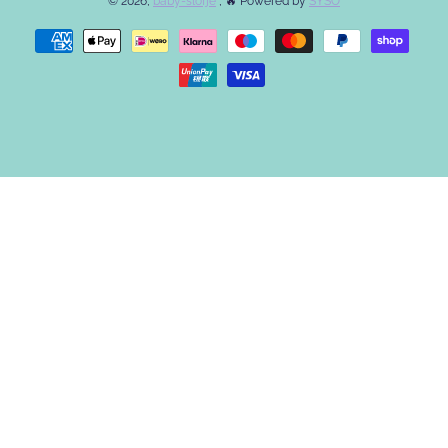
© 2026,
baby-slofje
, 🔥 Powered by
SYSO
Betaalmethodes