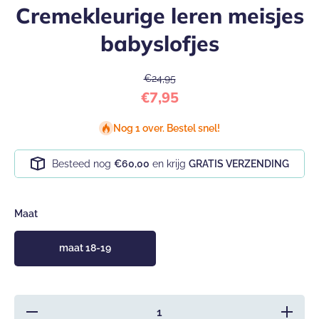
Cremekleurige leren meisjes
babyslofjes
€24,95
€7,95
Nog 1 over. Bestel snel!
Besteed nog
€60,00
en krijg
GRATIS VERZENDING
Maat
maat 18-19
Hoeveelheid
Verhoog