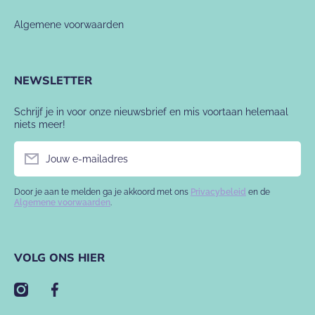
Algemene voorwaarden
NEWSLETTER
Schrijf je in voor onze nieuwsbrief en mis voortaan helemaal
niets meer!
Jouw e-mailadres
Door je aan te melden ga je akkoord met ons
Privacybeleid
en de
Algemene voorwaarden
.
VOLG ONS HIER
instagramcom/babyslofje/
facebookcom/babyslofje