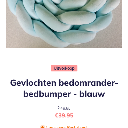
Open media 1 in modaal
Uitverkoop
Gevlochten bedomrander-
bedbumper - blauw
€49,95
€39,95
Nog 5 over. Bestel snel!