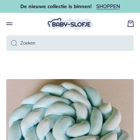
De nieuwe collectie is binnen!
SHOPPEN
DOORGAAN NAAR ARTIKEL
Wink
Zoeken
Ga naar productinformatie