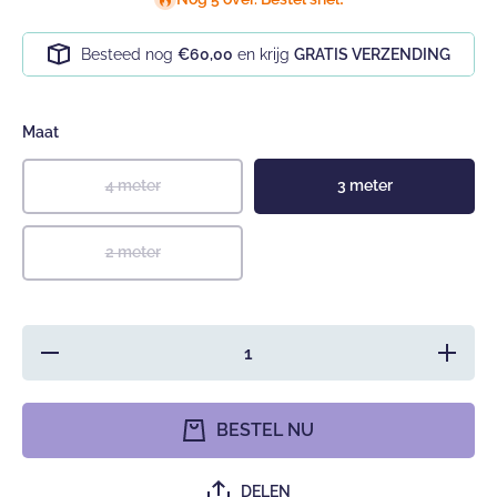
Besteed nog
€60,00
en krijg
GRATIS VERZENDING
Maat
4 meter
3 meter
2 meter
Hoeveelheid
Verhoog
verlagen voor
hoeveelh
Gevlochten
voor
bedomrander-
Gevloch
bedbumper -
bedomran
BESTEL NU
blauw
bedbumpe
blauw
DELEN