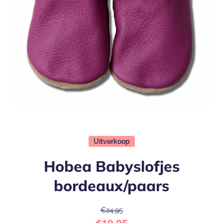
Open media 1 in modaal
Uitverkoop
Hobea Babyslofjes
bordeaux/paars
€24,95