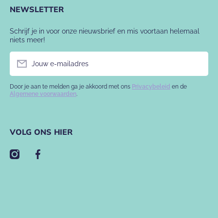
NEWSLETTER
Schrijf je in voor onze nieuwsbrief en mis voortaan helemaal
niets meer!
Jouw e-mailadres
Door je aan te melden ga je akkoord met ons
Privacybeleid
en de
Algemene voorwaarden
.
VOLG ONS HIER
instagramcom/babyslofje/
facebookcom/babyslofje