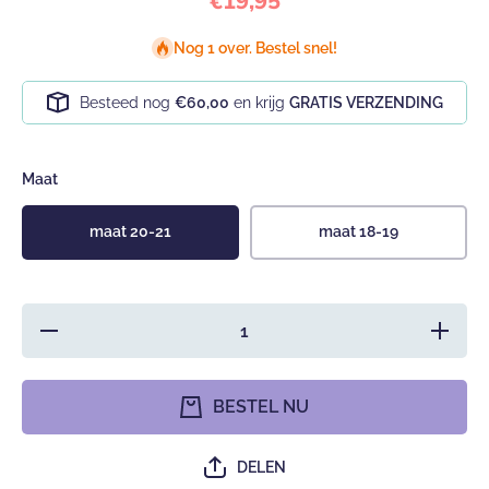
€19,95
Nog 1 over. Bestel snel!
Besteed nog
€60,00
en krijg
GRATIS VERZENDING
Maat
maat 20-21
maat 18-19
Hoeveelheid
Verhoo
verlagen voor
hoeveel
Hobea
voor H
Babyslofjes
Babyslo
bordeaux/paars
bordeaux
BESTEL NU
DELEN