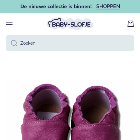
De nieuwe collectie is binnen!
SHOPPEN
DOORGAAN NAAR ARTIKEL
Wink
Zoeken
Ga naar productinformatie