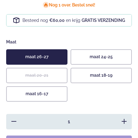
Nog 1 over. Bestel snel!
Besteed nog
€60,00
en krijg
GRATIS VERZENDING
Maat
maat 26-27
maat 24-25
maat 20-21
maat 18-19
maat 16-17
Hoeveelheid
Verhoog 
verlagen
hoeveelh
voor Hobea
voor Hob
babyslofjes
babyslofj