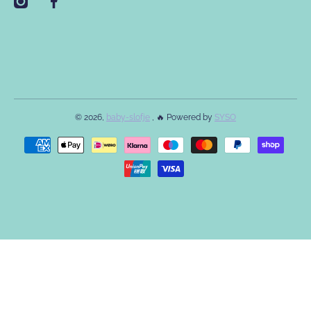
instagramcom/babyslofje/
facebookcom/babyslofje
© 2026,
baby-slofje
, 🔥 Powered by
SYSO
Betaalmethodes