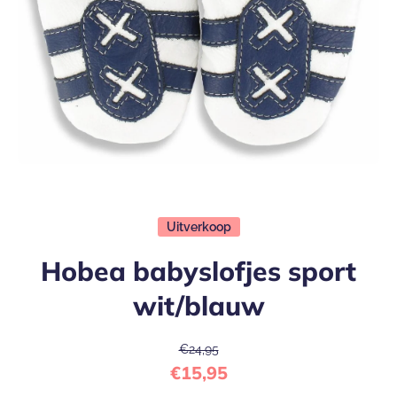
Open media 1 in modaal
Uitverkoop
Hobea babyslofjes sport
wit/blauw
€24,95
€15,95