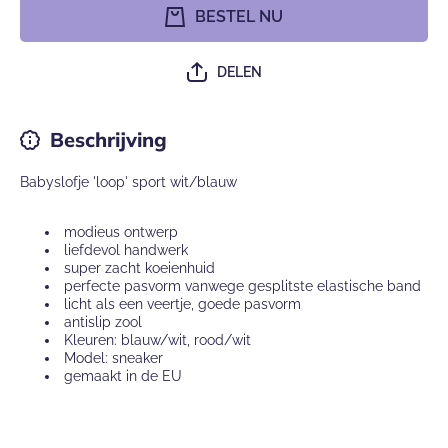
sport
sport
BESTEL NU
wit/blauw
wit/blau
DELEN
Beschrijving
Babyslofje 'loop' sport wit/blauw
modieus ontwerp
liefdevol handwerk
super zacht koeienhuid
perfecte pasvorm vanwege gesplitste elastische band
licht als een veertje, goede pasvorm
antislip zool
Kleuren: blauw/wit, rood/wit
Model: sneaker
gemaakt in de EU