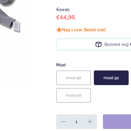
€54,95
€44,95
Nog 1 over. Bestel snel!
Besteed nog
Maat
maat 98
maat 92
maat 68
Hoeveelheid
Verhoog de
verlagen
hoeveelheid
voor Hobea
voor Hobea