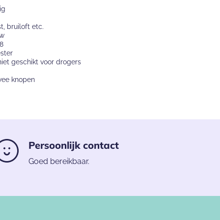
ig
, bruiloft etc.
uw
98
ster
et geschikt voor drogers
twee knopen
Persoonlijk contact
Goed bereikbaar.