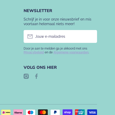
NEWSLETTER
Schrijf je in voor onze nieuwsbrief en mis
voortaan helemaal niets meer!
Jouw e-mailadres
Door je aan te melden ga je akkoord met ons
Privacybeleid
en de
Algemene voorwaarden
.
VOLG ONS HIER
instagramcom/babyslofje/
facebookcom/babyslofje
Betaalme