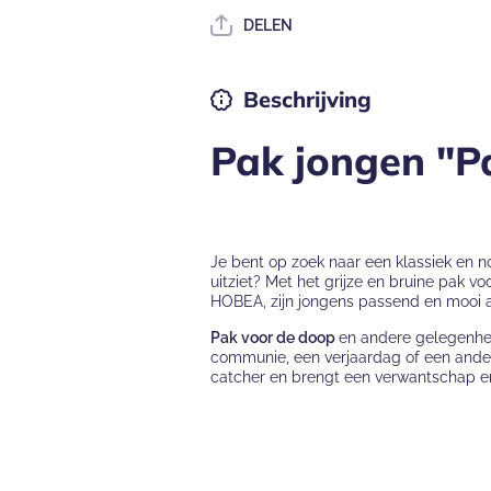
Pak
Pak
DELEN
bruidsjonker
bruidsjonker
Paul
Paul
Beschrijving
Pak jongen "Pa
Je bent op zoek naar een klassiek en 
uitziet? Met het grijze en bruine pak 
HOBEA, zijn jongens passend en mooi a
Pak voor de doop
en andere gelegenhed
communie, een verjaardag of een ander
catcher en brengt een verwantschap en