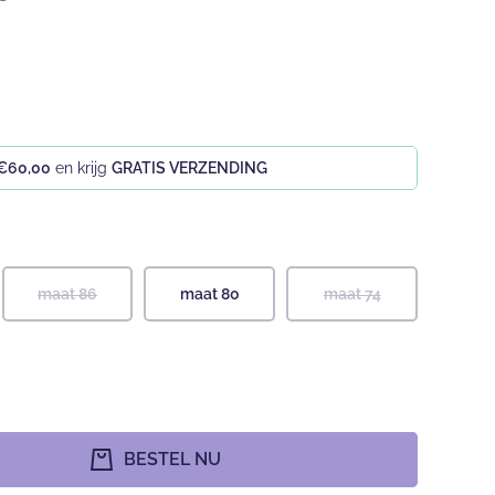
€60,00
en krijg
GRATIS VERZENDING
maat 86
maat 80
maat 74
BESTEL NU