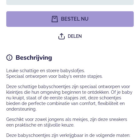
verlagen
hoeveelh
voor Roze
voor Ro
moccasin
moccasi
babyslofjes
babyslofj
BESTEL NU
van Baby-
van Bab
Slofje in
Slofje i
kunstleer
kunstlee
DELEN
Beschrijving
Leuke schattige en stoere babyslofjes.
Speciaal ontworpen voor baby’s eerste stapjes.
Deze schattige babyschoentjes zijn speciaal ontworpen voor
kleintjes die hun omgeving beginnen te ontdekken. Of je baby
nu kruipt, staat of de eerste stapjes zet, deze schoentjes
bieden de perfecte combinatie van comfort, flexibiliteit en
ondersteuning.
Geschikt voor zowel jongens als meisjes, zijn deze sneakers
een praktische en stijlvolle keuze.
Deze babyschoentjes zijn verkrijgbaar in de volgende maten: