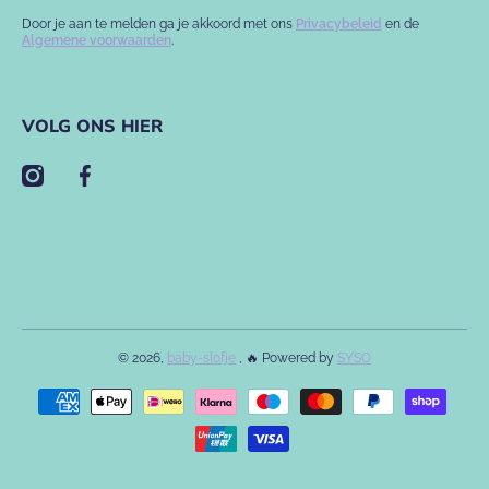
Door je aan te melden ga je akkoord met ons
Privacybeleid
en de
Algemene voorwaarden
.
VOLG ONS HIER
instagramcom/babyslofje/
facebookcom/babyslofje
© 2026,
baby-slofje
, 🔥 Powered by
SYSO
Betaalmethodes