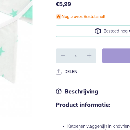
€5,99
Nog 2 over. Bestel snel!
Besteed nog
Hoeveelheid
Verhoog de
verlagen
hoeveelheid
voor
voor
Vlaggenlijn
Vlaggenlijn
DELEN
mintgroen
mintgroen
sterren
sterren
Beschrijving
Product informatie:
Katoenen vlaggenlijn in kindvrie